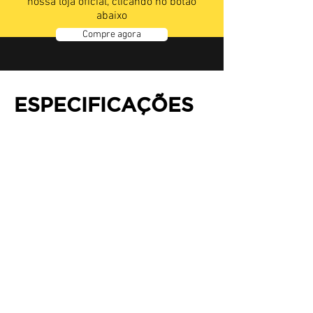
nossa loja oficial, clicando no botão
abaixo
Compre agora
ESPECIFICAÇÕES
Modelo: Teclado Gamer Gamdias Hermes E3
White
Part Number: HERMES E3 WHITE
Cor: Branco
Acionamento: Mecânico
Layout: ANSI
Switch: Azul, Vermelho, Marrom
Anti-ghosting: Todas as teclas
Iluminação: RGB
Teclas adicionais programáveis: Não
Descanso de pulso: Não
Interface: USB 2.0
Cabo removível: Sim
Comprimento do cabo: Aprox. 1.6m