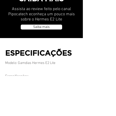
Assista ao review feito pelo canal
Pipocatech econheça um pouco mais
sobre o Hermes E2 Lite
Saiba mais
ESPECIFICAÇÕES
Modelo: Gamdias Hermes E2 Lite
Especificações:
- Layout exclusivo para o mercado Brasileiro
em ABNT2
- Switches Certificados da Gamdias (Huano
Brown: Pressão de Ativação Média / Feedback
Tátil e Sonoro)
- Iluminação Sutil e Minimalista com Leds
Brancos
- Taxa de resposta: 1000Hz
- Sistema N*Key Rollover para Anti-Ghosting