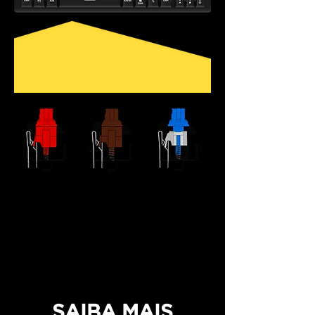
DO SEU JEITO
Com 3 opções de diferentes de
Switches, sendo elas: Azul, Vermelho ou
Marrom. Você pode escolher o Switch
que mais combina com seu estilo de
digitação.
SAIBA MAIS