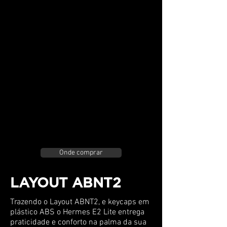
Com dimensões de apenas 37.0cm (L) x
14.0cm (A) x 3.0 cm (P) o Hermes E2 Lite
se adapta perfeitamente ao seu setup
Onde comprar
LAYOUT ABNT2
Trazendo o Layout ABNT2, e keycaps em
plástico ABS o Hermes E2 Lite entrega
praticidade e conforto na palma da sua