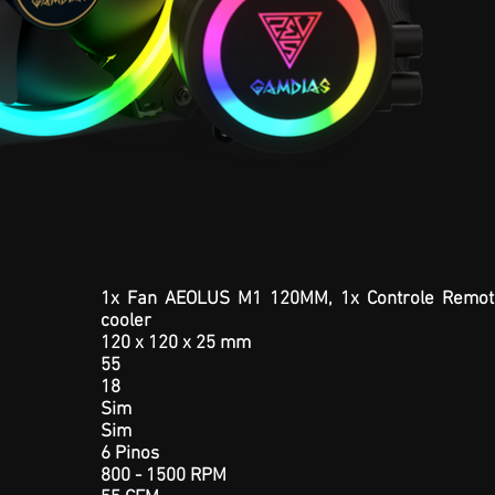
agem
1x Fan AEOLUS M1 120MM, 1x
Controle
Remoto
cooler
120 x 120 x 25 mm
55
18
Sim
Sim
6 Pinos
800 - 1500 RPM