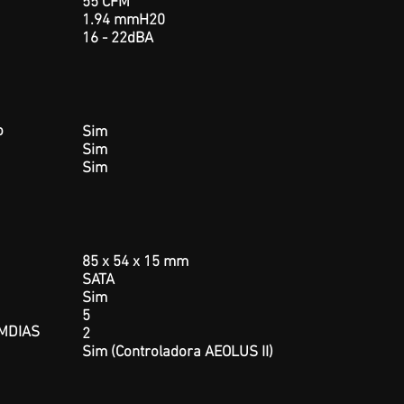
55 CFM
1.94 mmH20
16 - 22dBA
o
Sim
Sim
Sim
85 x 54 x 15 mm
SATA
Sim
5
AMDIAS
2
Sim (Controladora AEOLUS II)