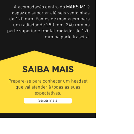
A acomodação dentro do
MARS M1
é
capaz de suportar até seis ventoinhas
de 120 mm. Pontos de montagem para
um radiador de 280 mm, 240 mm na
parte superior e frontal, radiador de 120
mm na parte traseira.
SAIBA MAIS
Prepare-se para conhecer um headset
que vai atender à todas as suas
expectativas.
Saiba mais
ESPECIFICAÇÕES