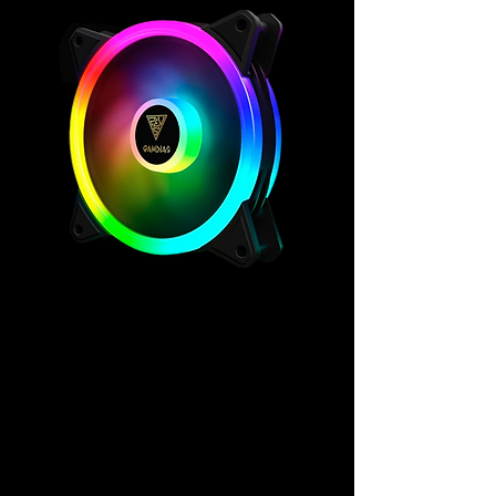
CONFIGURAÇÃO
VI
VA
Sendo compatível com uma conexão
RGB de 3 pinos de 5V, CHIONE M2-240
LITE é capaz de apresentar os efeitos
RGB endereçáveis ​​detalhados
harmonizando todas as configurações