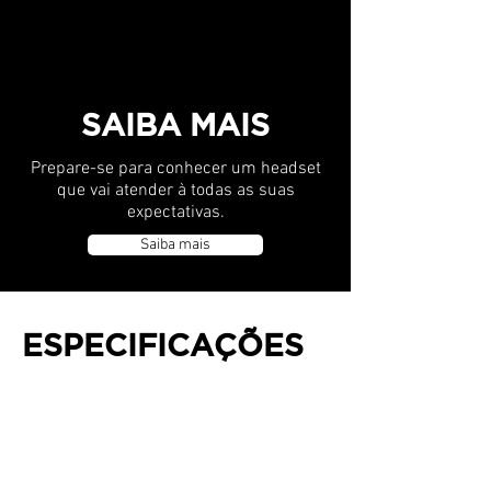
com uma placa-mãe RGB. Os melhores
efeitos RGB no cooler podem ser
totalmente personalizados por
softwares
SAIBA MAIS
Prepare-se para conhecer um headset
que vai atender à todas as suas
expectativas.
Saiba mais
ESPECIFICAÇÕES
Especificações
conteúdo do pacote
Ventilador 2
Graxa térmica 1
Cooler líquido tudo-em-um para CPU 1
Kit de montagem sim