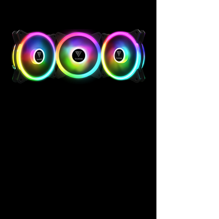
EXCEDENDO O
SILÊNCIO
AEOLUS M2-1201 enriquece a sua
experiência de jogo não apenas com o
extraordinário desempenho de
resfriamento, mas também com um
periférico extra de 4 pinos e efeitos de